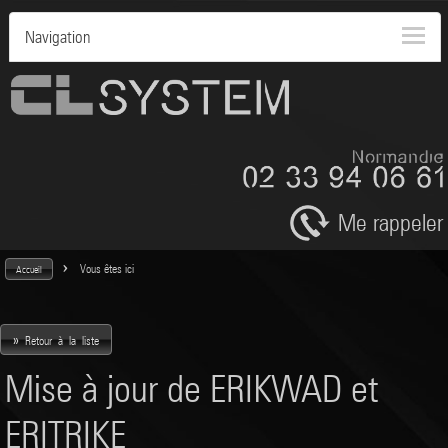
Navigation
Me rappeler
>
Vous êtes ici
Accueil
»
Retour à la liste
Mise à jour de ERIKWAD et
ERITRIKE